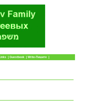
Default
|
The Ageyev Family
|
Links
|
Guestbook
|
Write-Пишите
|