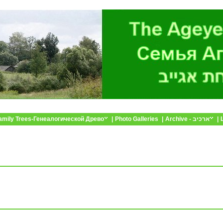
amily Trees-Генеалогической Древо
|
Photo Galleries
|
Archive - ארכיב
|