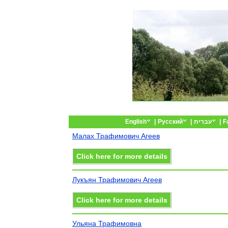
English
|
Русский
|
עברית
|
F
Малах Трафимович Агеев
Click here for more details
Лукъян Трафимович Агеев
Click here for more details
Ульяна Трафимовна