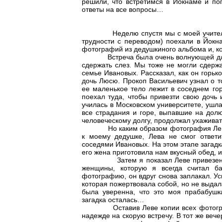
решили, что встретимся в Йокнаме и п
ответы на все вопросы…
Неделю спустя мы с моей учительнице
трудности с переводом) поехали в Йокна
фотографий из дедушкиного альбома и, к
Встреча была очень волнующей для вс
сдержать слез. Мы тоже не могли сдержа
семье Ивановых. Рассказал, как он горьк
дочь Люсю. Прокоп Васильевич узнал о то
ее маленькое тело лежит в соседнем го
поехал туда, чтобы привезти свою дочь
училась в Московском университете, ушла
все страдания и горе, выпавшие на дол
человеческому долгу, продолжал ухаживат
Но каким образом фотография Левы, 
к моему дедушке, Лева не смог ответи
соседями Ивановых. На этом этапе загадк
его жена приготовила нам вкусный обед, и
Затем я показал Леве привезенные
женщины, которую я всегда считал б
фотографию, он вдруг снова заплакал. Ус
которая пожертвовала собой, но не выдал
была уверенна, что это моя прабабушк
загадка осталась…
Оставив Леве копии всех фотографий
надежде на скорую встречу. В тот же веч