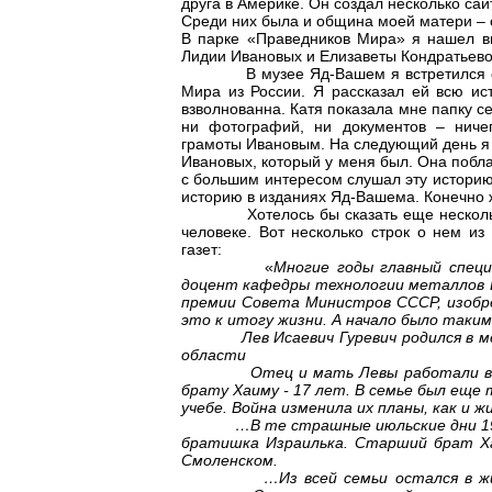
друга в Америке. Он создал несколько са
Среди них была и община моей матери –
В парке «Праведников Мира» я нашел в
Лидии Ивановых и Елизаветы Кондратьево
В музее Яд-Вашем я встретился с Ка
Мира из России. Я рассказал ей всю ис
взволнованна. Катя показала мне папку се
ни фотографий, ни документов – ничег
грамоты Ивановым. На следующий день я 
Ивановых, который у меня был. Она побла
с большим интересом слушал эту историю
историю в изданиях Яд-Вашема. Конечно ж
Хотелось бы сказать еще несколько с
человеке. Вот несколько строк о нем из
газет:
«
Многие годы главный спец
доцент кафедры технологии металлов 
премии Совета Министров СССР, изобре
это к итогу жизни. А начало было таки
Лев Исаевич Гуревич родился в мес
области
Отец и мать Левы работали в колхо
брату Хаиму - 17 лет. В семье был еще
учебе. Война изменила их планы, как и 
…В те страшные июльские дни 1942 
братишка Израилька. Старший брат Ха
Смоленском.
…Из всей семьи остался в живых 