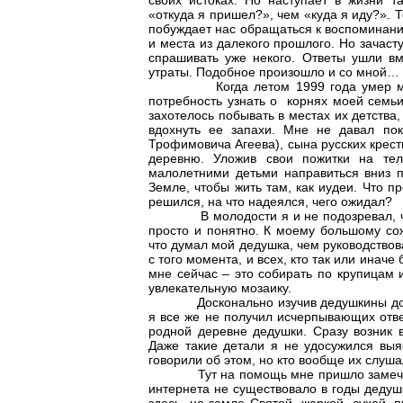
своих истоках. Но наступает в жизни т
«откуда я пришел?», чем «куда я иду?». Т
побуждает нас обращаться к воспоминани
и места из далекого прошлого. Но зачаст
спрашивать уже некого. Ответы ушли вм
утраты. Подобное произошло и со мной…
Когда летом 1999 года умер мой от
потребность узнать о корнях моей семьи
захотелось побывать в местах их детства,
вдохнуть ее запахи. Мне не давал пок
Трофимовича Агеева), сына русских крес
деревню. Уложив свои пожитки на те
малолетними детьми направиться вниз п
Земле, чтобы жить там, как иудеи. Что пр
решился, на что надеялся, чего ожидал?
В молодости я и не подозревал, что 
просто и понятно. К моему большому со
что думал мой дедушка, чем руководствова
с того момента, и всех, кто так или иначе
мне сейчас – это собирать по крупицам 
увлекательную мозаику.
Досконально изучив дедушкины докуме
я все же не получил исчерпывающих отве
родной деревне дедушки. Сразу возник в
Даже такие детали я не удосужился выя
говорили об этом, но кто вообще их слуш
Тут на помощь мне пришло замечатель
интернета не существовало в годы дедуш