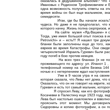
оказалась в дедушкином альбоме? Что 
Ивановых с Родионом Трофимовичем и Е
одна возможность получить ответы на эт
время войны он был еще мальчиком, зна
семидесяти.
Итак, где бы Вы начали искать? Я б
чудеса. Но даже я не предполагал, что 
которого начну. Жизнь полна сюрпризов,
На сайте музея «Яд-Вашем» я сделал
Тогда, уже имея большой опыт поиска в и
Petrovichi» и – есть!!! Я нашел три док
бланки были заполнены еще до того, как
евреев во время Катастрофы. Они свидет
четырехлетний Израиль Гуревич были рас
году погиб в бою против немцев.
На всех трех бланках (я не поверил
проживающего по адресу: ул. Иланот 1 , 
телефонный номер на сайте Безека 144 
ночью и с нетерпением ждал наступления
Уже в 9 часов утра я на своем лома
которая сказала, что Левы нет дома, что 
Оказалось, что он не говорит на иврите, х
Гуревич и есть тот самый мальчик, которо
Я спросил Леву, как его фотография м
Косачевки в Палестину еще 1923 году, з
Лева был настолько ошеломлен и взволнов
прояснить этот момент. Мы договорил
Сидоровны и копию фотографии, а он по