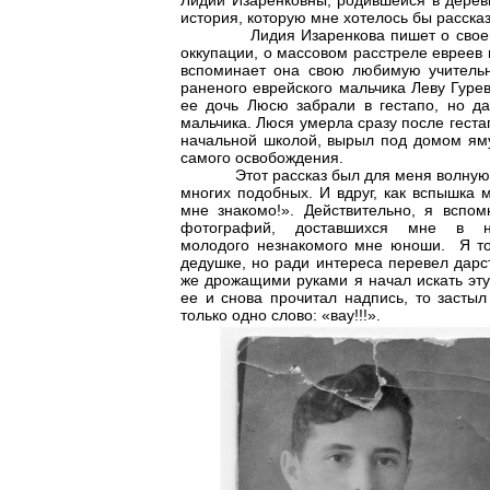
Лидии Изаренковны, родившейся в деревн
история, которую мне хотелось бы рассказ
Лидия Изаренкова пишет о своем дет
оккупации, о массовом расстреле евреев 
вспоминает она свою любимую учительн
раненого еврейского мальчика Леву Гуре
ее дочь Люсю забрали в гестапо, но д
мальчика. Люся умерла сразу после гест
начальной школой, вырыл под домом яму
самого освобождения.
Этот рассказ был для меня волнующим
многих подобных. И вдруг, как вспышка 
мне знакомо!». Действительно, я вспом
фотографий, доставшихся мне в 
молодого незнакомого мне юноши. Я то
дедушке, но ради интереса перевел дарс
же дрожащими руками я начал искать эту
ее и снова прочитал надпись, то застыл
только одно слово: «вау!!!».