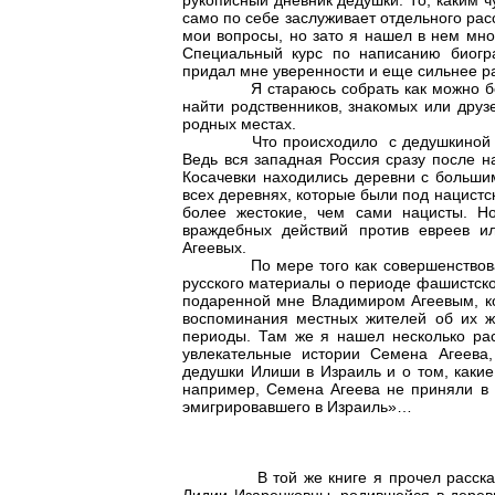
рукописный дневник дедушки. То, каким чу
само по себе заслуживает отдельного расс
мои вопросы, но зато я нашел в нем мно
Специальный курс по написанию биогр
придал мне уверенности и еще сильнее ра
Я стараюсь собрать как можно 
найти родственников, знакомых или друз
родных местах.
Что происходило с дедушкиной семь
Ведь вся западная Россия сразу после 
Косачевки находились деревни с больши
всех деревнях, которые были под нацистс
более жестокие, чем сами нацисты. Н
враждебных действий против евреев и
Агеевых.
По мере того как совершенствовался 
русского материалы о периоде фашистской
подаренной мне Владимиром Агеевым, ког
воспоминания местных жителей об их жи
периоды. Там же я нашел несколько рас
увлекательные истории Семена Агеева
дедушки Илиши в Израиль и о том, какие
например, Семена Агеева не приняли в 
эмигрировавшего в Израиль»…
В той же книге я прочел рассказ (он