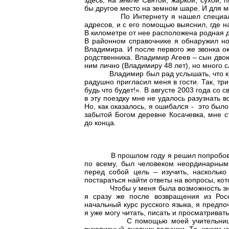
здесь, на земле Святой, жаркой, сухой,
бы другое место на земном шаре. И для 
По Интернету я нашел специалиста 
адресов, и с его помощью выяснил, где 
В километре от нее расположена родная 
В районном справочнике я обнаружил н
Владимира. И после первого же звонка ок
родственника. Владимир Агеев – сын двою
ним лично (Владимиру 48 лет), но много 
Владимир был рад услышать, что кто-т
радушно пригласил меня в гости. Так, тр
будь что будет!». В августе 2003 года со
в эту поездку мне не удалось разузнать в
Но, как оказалось, я ошибался - это было
забытой Богом деревне Косачевка, мне 
до конца.
В прошлом году я решил попробовать 
по всему, был человеком неординарным,
перед собой цель – изучить, наскольк
постараться найти ответы на вопросы, кот
Чтобы у меня была возможность знако
я сразу же после возвращения из Росс
начальный курс русского языка, я предп
я уже могу читать, писать и просматривать
С помощью моей учительницы по ру