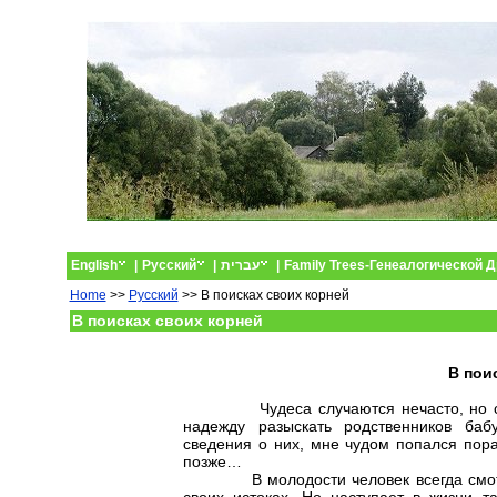
English
|
Русский
|
עברית
|
Family Trees-Генеалогической 
Home
>>
Русский
>> В поисках своих корней
В поисках своих корней
В пои
Чудеса случаются нечасто, но со мн
надежду разыскать родственников баб
сведения о них, мне чудом попался пор
позже…
В молодости человек всегда смотрит