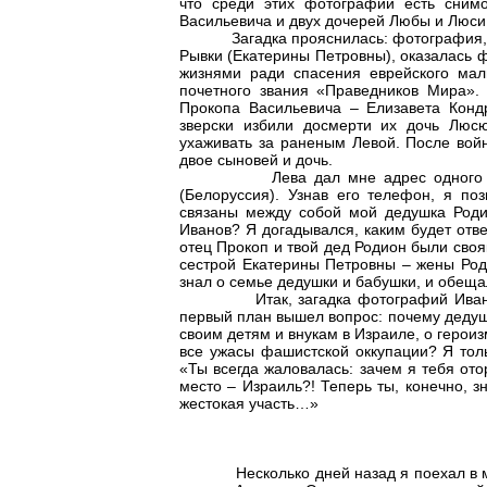
что среди этих фотографий есть сним
Васильевича и двух дочерей Любы и Люси
Загадка прояснилась: фотография, о ко
Рывки (Екатерины Петровны), оказалась
жизнями ради спасения еврейского мал
почетного звания «Праведников Мира». 
Прокопа Васильевича – Елизавета Конд
зверски избили досмерти их дочь Люсю
ухаживать за раненым Левой. После вой
двое сыновей и дочь.
Лева дал мне адрес одного из сы
(Белоруссия). Узнав его телефон, я по
связаны между собой мой дедушка Роди
Иванов? Я догадывался, каким будет отве
отец Прокоп и твой дед Родион были сво
сестрой Екатерины Петровны – жены Роди
знал о семье дедушки и бабушки, и обеща
Итак, загадка фотографий Ивановых
первый план вышел вопрос: почему дедуш
своим детям и внукам в Израиле, о герои
все ужасы фашистской оккупации? Я тол
«Ты всегда жаловалась: зачем я тебя ото
место – Израиль?! Теперь ты, конечно, з
жестокая участь…»
Несколько дней назад я поехал в музе