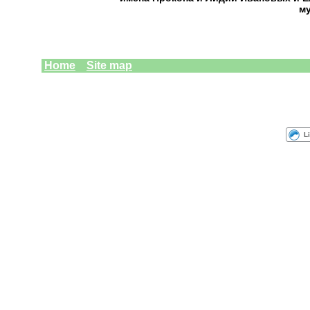
м
Home
Site
map
L