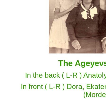
The Ageyevs
In the back ( L-R ) Anatol
In front ( L-R ) Dora, Ekat
(Morde