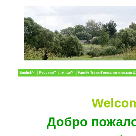
English
|
Русский
|
עברית
|
Family Trees-Генеалогической 
Welcom
Добро пожало