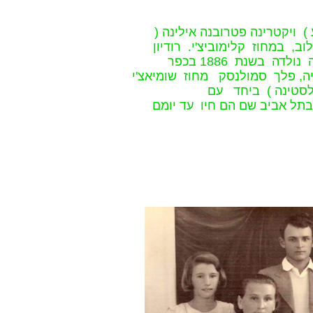
ע ) ויקטרינה פטרובנה אילינה
ב, במחוז קלימוביצ'י. רודיון
נולד בשנת 1884 בכפר קוסאצ'בקה ויקטרינה נולדה בשנת 1886 בכפר
יה, פלך סמולנסק מחוז שומיאצ'י
). סטינה ) ביחד עם
, ובנו את ביתם בתל אביב שם הם חיו עד יומם