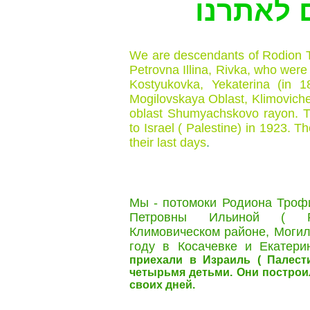
 לאתרנו
We are descendants of Rodion T
Petrovna Illina, Rivka, who wer
Kostyukovka, Yekaterina (in 18
Mogilovskaya Oblast, Klimovich
oblast Shumyachskovo rayon. T
to Israel ( Palestine) in 1923. Th
their last days
.
Мы - потомоки Родиона Трофи
Петровны Ильиной ( 
Климовическом районе, Могил
году в Косачевке и Екатер
приехали в Израиль ( Палест
четырьмя детьми. Они построил
своих дней.